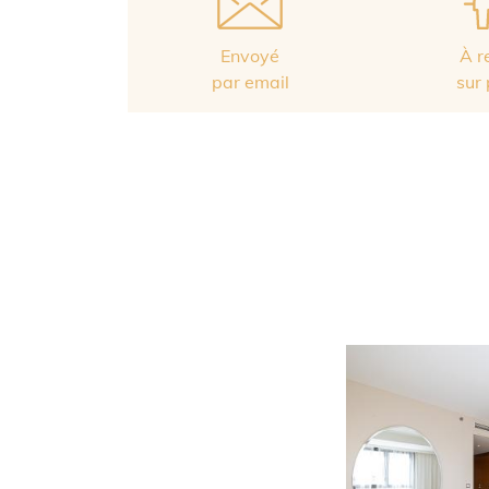
Envoyé
À r
par email
sur 