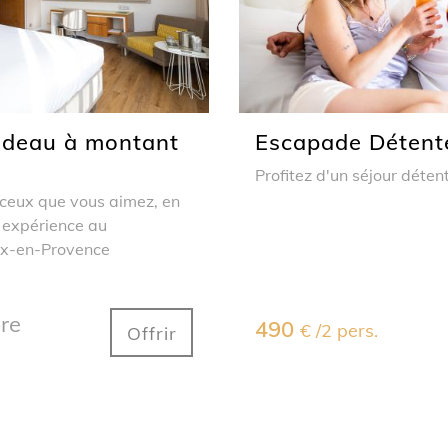
adeau à montant
Escapade Détent
Profitez d'un séjour déten
à ceux que vous aimez, en
e expérience au
ix-en-Provence
bre
490
€ /2 pers.
Offrir