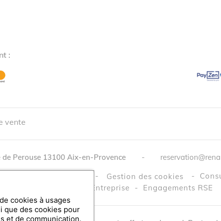
t :
e vente
 de Perouse
13100
Aix-en-Provence
-
reservation@rena
tique de Confidentialité
-
-
Consu
Gestion des cookies
Comité d'entreprise / Entreprise
-
Engagements RSE
n de cookies à usages
si que des cookies pour
es et de communication.