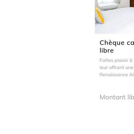
Chèque c
libre
Faîtes plaisir 
leur offrant un
Renaissance A
Montant li