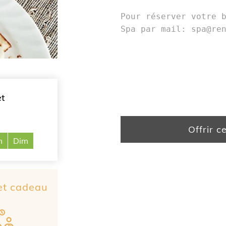
Pour réserver votre 
Spa par mail:
spa@re
et
Offrir c
m
Dim
ret cadeau