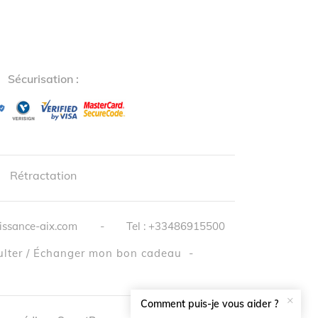
Sécurisation :
↺
✕
Rétractation
issance-aix.com
-
Tel :
+33486915500
lter / Échanger mon bon cadeau
-
×
Comment puis-je vous aider ?