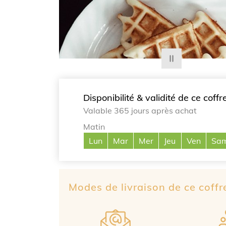
Disponibilité & validité de ce coffr
Valable 365 jours après achat
Matin
Lun
Mar
Mer
Jeu
Ven
Sa
Modes de livraison de ce coff