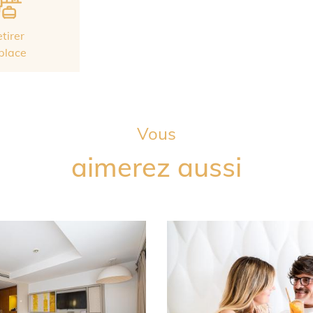
etirer
place
Vous
aimerez aussi