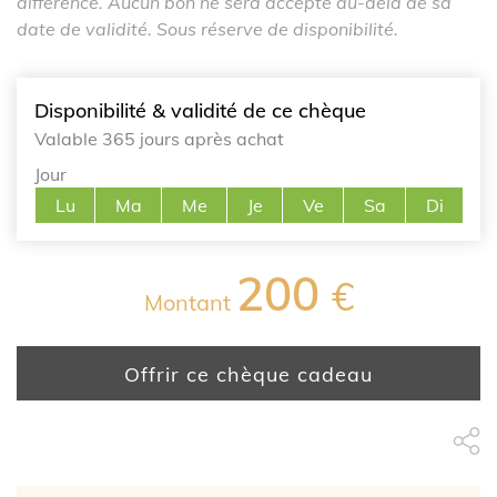
différence. Aucun bon ne sera accepté au-delà de sa
date de validité. Sous réserve de disponibilité.
Disponibilité & validité de ce chèque
Valable 365 jours après achat
Jour
Lu
Ma
Me
Je
Ve
Sa
Di
200
€
Montant
Offrir ce chèque cadeau
Partage Face
apytheme
Part