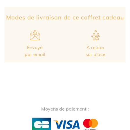
Partage Face
apytheme
Part
Modes de livraison de ce coffret cadeau
Envoyé
À retirer
par email
sur place
Moyens de paiement :